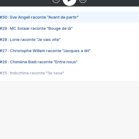
#30 : Eve Angeli raconte "Avant de partir"
#29 : MC Solaar raconte "Bouge de là"
28 : Lorie raconte "Je vais vite"
#27 : Christophe Willem raconte "Jacques a dit"
#26 : Chimène Badi raconte "Entre nous"
#25 : Indochine raconte "3e sexe"
#24 : Zaho raconte "C'est chelou"
#23 : Patrick Bruel raconte "Au café des délices"
#22 : Kyo raconte "Le chemin"
#21 : Nolwenn Leroy raconte "Cassé"
#20 : Patrick Hernandez raconte "Born to be alive"