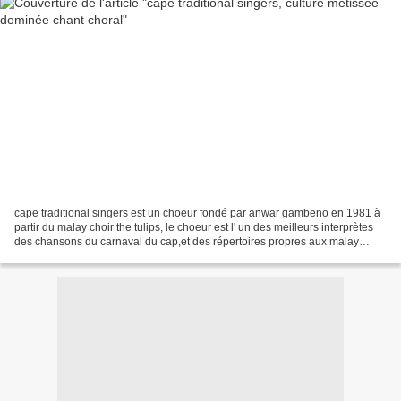
cape traditional singers est un choeur fondé par anwar gambeno en 1981 à
partir du malay choir the tulips, le choeur est l' un des meilleurs interprètes
des chansons du carnaval du cap,et des répertoires propres aux malay
choirs, les moppies et les nederlandsliedjiies....