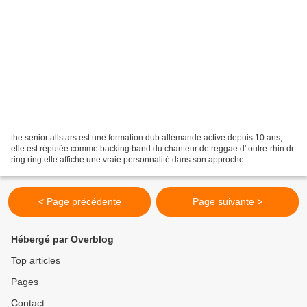
the senior allstars est une formation dub allemande active depuis 10 ans,
elle est réputée comme backing band du chanteur de reggae d' outre-rhin dr
ring ring elle affiche une vraie personnalité dans son approche
instrumentale de la musique jamaïcaine....
< Page précédente
Page suivante >
Hébergé par Overblog
Top articles
Pages
Contact