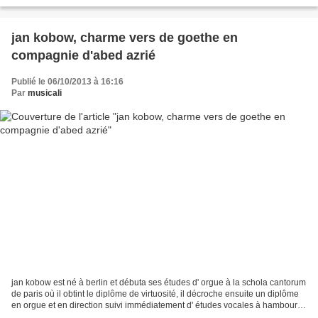
au disque), du nom de...
jan kobow, charme vers de goethe en
compagnie d'abed azrié
Publié le 06/10/2013 à 16:16
Par
musicali
jan kobow est né à berlin et débuta ses études d' orgue à la schola cantorum
de paris où il obtint le diplôme de virtuosité, il décroche ensuite un diplôme
en orgue et en direction suivi immédiatement d' études vocales à hambourg
puis les récompenses...