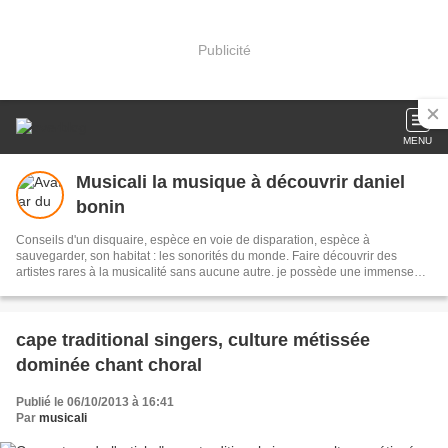
Publicité
MENU
Musicali la musique à découvrir daniel
bonin
Conseils d'un disquaire, espèce en voie de disparation, espèce à
sauvegarder, son habitat : les sonorités du monde. Faire découvrir des
artistes rares à la musicalité sans aucune autre. je possède une immense
discothèque, n'hésitez pas à me demander pour tel disque ou mouvement
musical vous intéressant. je compose aussi des poésies, avis aux amateurs
et vive la musique, elle nous émeut nous éduque et fait partager
WebJardinière : Isa Langella
cape traditional singers, culture métissée
dominée chant choral
Publié le 06/10/2013 à 16:41
Par
musicali