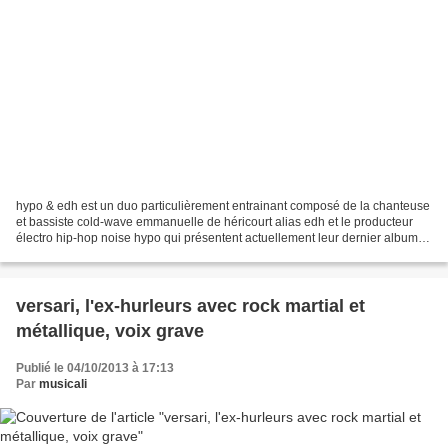
hypo & edh est un duo particulièrement entrainant composé de la chanteuse
et bassiste cold-wave emmanuelle de héricourt alias edh et le producteur
électro hip-hop noise hypo qui présentent actuellement leur dernier album "
xin" l' alliance du feu et de...
versari, l'ex-hurleurs avec rock martial et
métallique, voix grave
Publié le 04/10/2013 à 17:13
Par
musicali