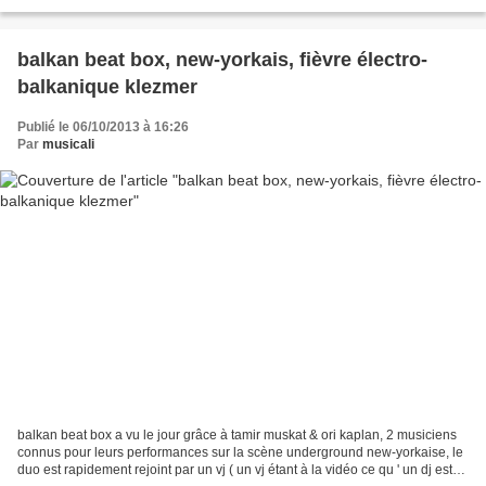
et musique populaire....
balkan beat box, new-yorkais, fièvre électro-
balkanique klezmer
Publié le 06/10/2013 à 16:26
Par
musicali
balkan beat box a vu le jour grâce à tamir muskat & ori kaplan, 2 musiciens
connus pour leurs performances sur la scène underground new-yorkaise, le
duo est rapidement rejoint par un vj ( un vj étant à la vidéo ce qu ' un dj est