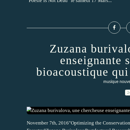
"Poésie Is Not Dead" le samedi 17 Mars...
Zuzana burival
enseignante s
bioacoustique qui
musique nouve
2
November 7th, 2016"Optimizing the Conservation,