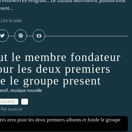
 FellowSTEP Program... Dr Zuzana Burivalova, postdoctoral
sent...
Lire la suite
fut le membre fondateur
our les deux premiers
e le groupe present
,
essif
musique nouvelle
2.03.2021
…
Par musicali