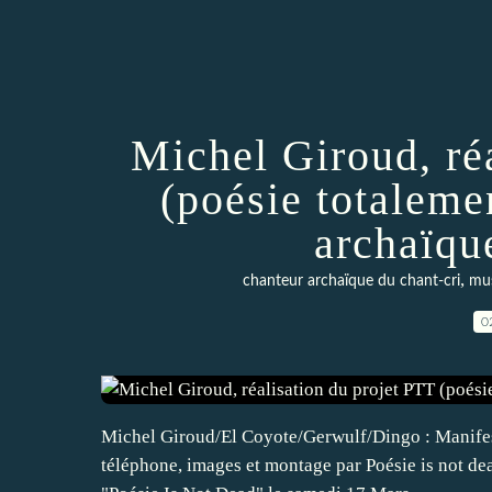
Michel Giroud, ré
(poésie totalemen
archaïqu
,
chanteur archaïque du chant-cri
mus
0
Michel Giroud/El Coyote/Gerwulf/Dingo : Manifes
téléphone, images et montage par Poésie is not dead