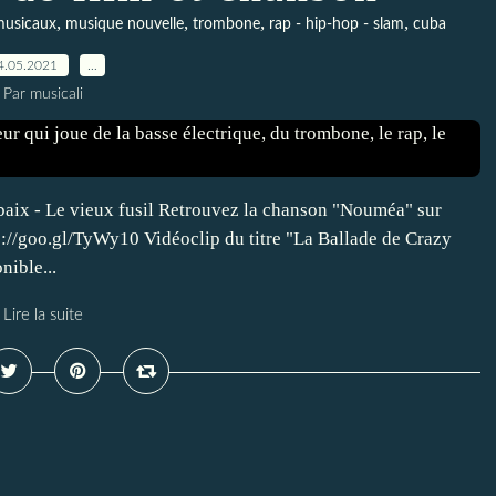
,
,
,
,
musicaux
musique nouvelle
trombone
rap - hip-hop - slam
cuba
4.05.2021
…
Par musicali
ix - Le vieux fusil Retrouvez la chanson "Nouméa" sur
s://goo.gl/TyWy10 Vidéoclip du titre "La Ballade de Crazy
nible...
Lire la suite