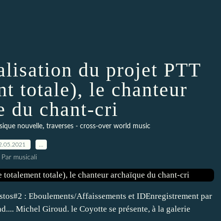
alisation du projet PTT
t totale), le chanteur
e du chant-cri
,
ique nouvelle
traverses - cross-over world music
2.05.2021
…
Par musicali
tos#2 : Eboulements/Affaissements et IDEnregistrement par
.... Michel Giroud. le Coyotte se présente, à la galerie