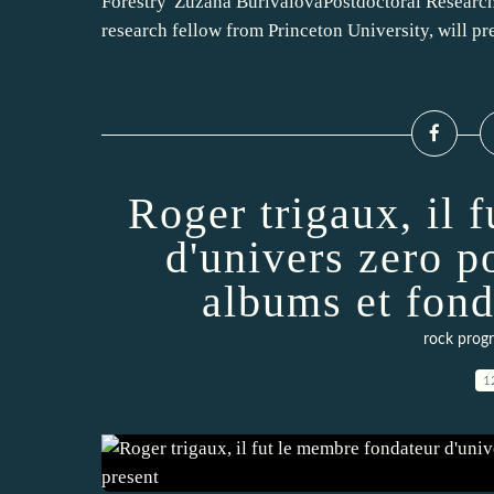
Forestry"Zuzana BurivalovaPostdoctoral Research
research fellow from Princeton University, will pre
Roger trigaux, il 
d'univers zero p
albums et fond
rock progr
1