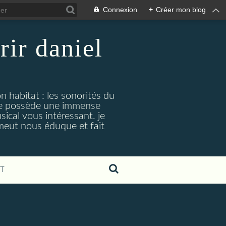
Connexion
+
Créer mon blog
rir daniel
n habitat : les sonorités du
. je possède une immense
cal vous intéressant. je
émeut nous éduque et fait
T