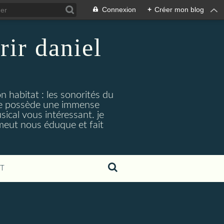
Connexion
+
Créer mon blog
rir daniel
n habitat : les sonorités du
. je possède une immense
cal vous intéressant. je
émeut nous éduque et fait
T