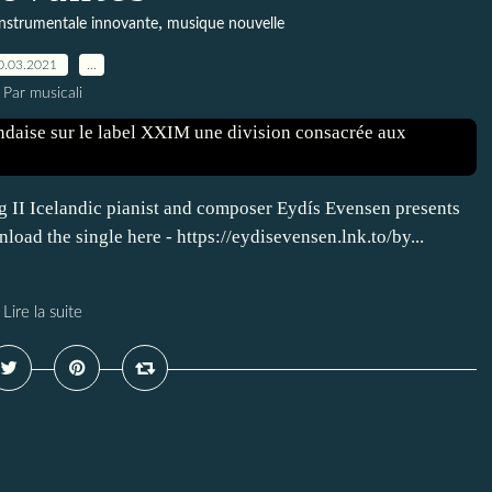
,
nstrumentale innovante
musique nouvelle
0.03.2021
…
Par musicali
 II Icelandic pianist and composer Eydís Evensen presents
load the single here - https://eydisevensen.lnk.to/by...
Lire la suite