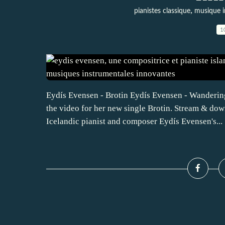
,
pianistes classique
musique i
1
Eydís Evensen - Brotin Eydís Evensen - Wandering
the video for her new single Brotin. Stream & down
Icelandic pianist and composer Eydís Evensen's...