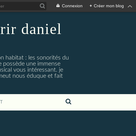
Connexion
+
Créer mon blog
rir daniel
n habitat : les sonorités du
. je possède une immense
cal vous intéressant. je
émeut nous éduque et fait
T