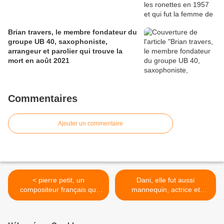
Brian travers, le membre fondateur du
groupe UB 40, saxophoniste,
arrangeur et parolier qui trouve la
mort en août 2021
Commentaires
Ajouter un commentaire
< pierre petit, un
Dani, elle fut aussi
compositeur français qui
mannequin, actrice et
dirigea pendant 35 ans
meneuse de revue puis elle
l'école normale de musique
trouve la mort à 77 ans >
de paris