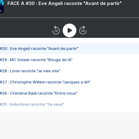
FACE A #30 : Eve Angeli raconte "Avant de partir"
#30 : Eve Angeli raconte "Avant de partir"
#29 : MC Solaar raconte "Bouge de là"
28 : Lorie raconte "Je vais vite"
#27 : Christophe Willem raconte "Jacques a dit"
#26 : Chimène Badi raconte "Entre nous"
#25 : Indochine raconte "3e sexe"
#24 : Zaho raconte "C'est chelou"
#23 : Patrick Bruel raconte "Au café des délices"
#22 : Kyo raconte "Le chemin"