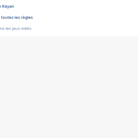
im Rayan
 toutes les règles
s les jeux vidéo
us choquant de Rockstar ? - Le scandale BULLY
e plus moche de Steam
du RÊVE tourne au CAUCHEMAR
pendant 8 heures
it… à tort
umiliés par un jeu vidéo
ire - Final Fantasy 8
ti un empire - Age of Empires
story DOFUS