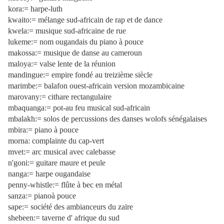
kora:= harpe-luth
kwaito:= mélange sud-africain de rap et de dance
kwela:= musique sud-africaine de rue
lukeme:= nom ougandais du piano à pouce
makossa:= musique de danse au cameroun
maloya:= valse lente de la réunion
mandingue:= empire fondé au treizième siècle
marimbe:= balafon ouest-africain version mozambicaine
marovany:= cithare rectangulaire
mbaquanga:= pot-au feu musical sud-africain
mbalakh:= solos de percussions des danses wolofs sénégalaises
mbira:= piano à pouce
morna: complainte du cap-vert
mvet:= arc musical avec calebasse
n'goni:= guitare maure et peule
nanga:= harpe ougandaise
penny-whistle:= flûte à bec en métal
sanza:= pianoà pouce
sape:= société des ambianceurs du zaïre
shebeen:= taverne d' afrique du sud