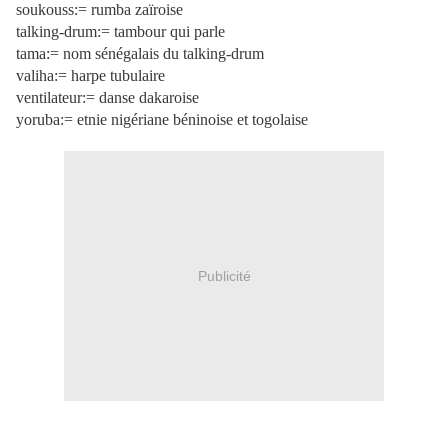
soukouss:= rumba zaïroise
talking-drum:= tambour qui parle
tama:= nom sénégalais du talking-drum
valiha:= harpe tubulaire
ventilateur:= danse dakaroise
yoruba:= etnie nigériane béninoise et togolaise
Publicité