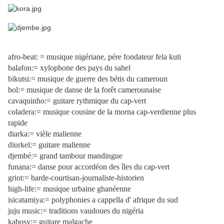
afro-beat: = musique nigériane, pére fondateur fela kuti
balafon:= xylophone des pays du sahel
bikutsi:= musique de guerre des bétis du cameroun
bol:= musique de danse de la forêt camerounaise
cavaquinho:= guitare rythmique du cap-vert
coladera:= musique cousine de la morna cap-verdienne plus
rapide
diarka:= vièle malienne
diurkel:= guitare malienne
djembé:= grand tambour mandingue
funana:= danse pour accordéon des îles du cap-vert
griot:= barde-courtisan-journaliste-historien
high-life:= musique urbaine ghanéenne
isicatamiya:= polyphonies a cappella d' afrique du sud
juju music:= traditions vaudoues du nigéria
kabosy:= guitare malgache