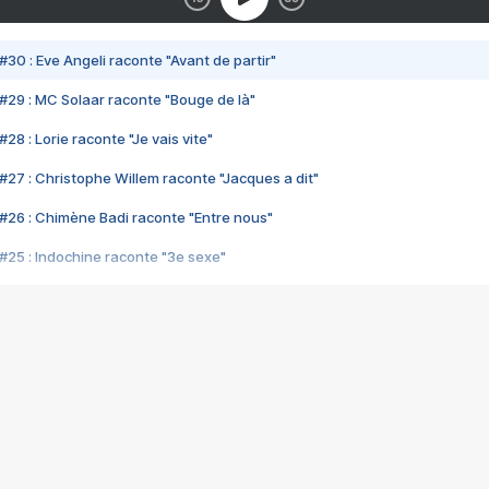
#30 : Eve Angeli raconte "Avant de partir"
#29 : MC Solaar raconte "Bouge de là"
28 : Lorie raconte "Je vais vite"
#27 : Christophe Willem raconte "Jacques a dit"
#26 : Chimène Badi raconte "Entre nous"
#25 : Indochine raconte "3e sexe"
#24 : Zaho raconte "C'est chelou"
#23 : Patrick Bruel raconte "Au café des délices"
#22 : Kyo raconte "Le chemin"
#21 : Nolwenn Leroy raconte "Cassé"
#20 : Patrick Hernandez raconte "Born to be alive"