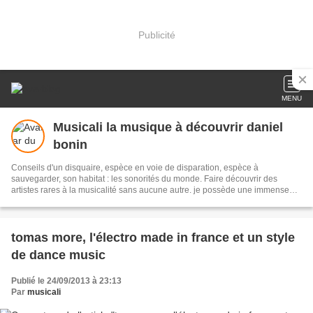
Publicité
MENU
Musicali la musique à découvrir daniel
bonin
Conseils d'un disquaire, espèce en voie de disparation, espèce à
sauvegarder, son habitat : les sonorités du monde. Faire découvrir des
artistes rares à la musicalité sans aucune autre. je possède une immense
discothèque, n'hésitez pas à me demander pour tel disque ou mouvement
musical vous intéressant. je compose aussi des poésies, avis aux amateurs
et vive la musique, elle nous émeut nous éduque et fait partager
WebJardinière : Isa Langella
tomas more, l'électro made in france et un style
de dance music
Publié le 24/09/2013 à 23:13
Par
musicali