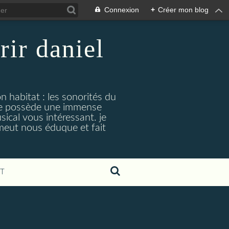
Connexion
+
Créer mon blog
rir daniel
n habitat : les sonorités du
. je possède une immense
cal vous intéressant. je
émeut nous éduque et fait
T