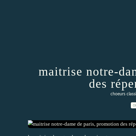
maitrise notre-da
des répe
choeurs clas
0