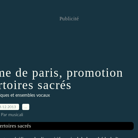
Publicité
me de paris, promotion
rtoires sacrés
siques et ensembles vocaux
8.12.2013
…
Par musicali