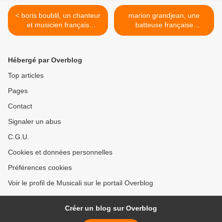
< boris boublil, un chanteur
marion grandjean, une
et musicien français
batteuse française
insaisissable membre du
passionnée membre de
groupe atlas crocodile
atlas crocodile >
Hébergé par Overblog
Top articles
Pages
Contact
Signaler un abus
C.G.U.
Cookies et données personnelles
Préférences cookies
Voir le profil de Musicali sur le portail Overblog
Créer un blog sur Overblog