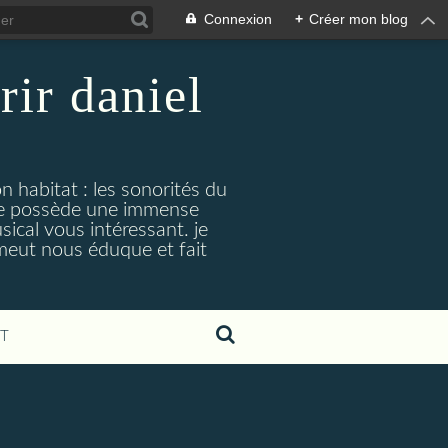
Connexion
+
Créer mon blog
rir daniel
n habitat : les sonorités du
. je possède une immense
cal vous intéressant. je
émeut nous éduque et fait
T