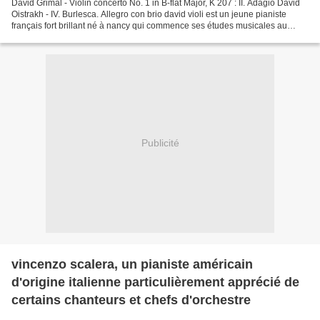
David Grimal - Violin concerto No. 1 in B-flat Major, K 207 : II. Adagio David
Oistrakh - IV. Burlesca. Allegro con brio david violi est un jeune pianiste
français fort brillant né à nancy qui commence ses études musicales au
conservatoire de sa ville...
Publicité
vincenzo scalera, un pianiste américain
d'origine italienne particulièrement apprécié de
certains chanteurs et chefs d'orchestre