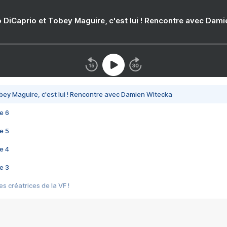
 DiCaprio et Tobey Maguire, c'est lui ! Rencontre avec Dam
bey Maguire, c'est lui ! Rencontre avec Damien Witecka
e 6
e 5
e 4
e 3
s créatrices de la VF !
e 2
e 1