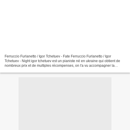
Ferruccio Furlanetto / Igor Tchetuev - Fate Ferruccio Furlanetto / Igor
Tchetuev - Night igor tchetuev est un pianiste né en ukraine qui obtient de
nombreux prix et de multiples récompenses, on l'a vu accompagner la
grande basse ferruccio furnaletto entre...