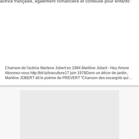
Chanson de l'actrice Marlene Jobert en 1984 Marlène Jobert - Hey Amore
Abonnez-vous http://bit.ly/inaculture17 juin 1978Dans un décor de jardin,
Marlène JOBERT dit le poème de PREVERT "Chanson des escargots qui
vont à l'enterre... 1988 Marlène Jobert...