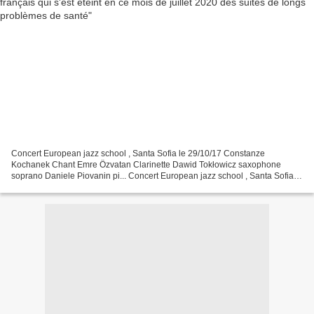
Concert European jazz school , Santa Sofia le 29/10/17 Constanze
Kochanek Chant Emre Özvatan Clarinette Dawid Tokłowicz saxophone
soprano Daniele Piovanin pi... Concert European jazz school , Santa Sofia le
29/10/17 Constanze Kochanek Chant Emre Özvatan...