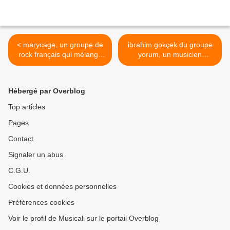
< marycage, un groupe de
ibrahim gokçek du groupe
rock français qui mélange
yorum, un musicien
des mélodies douces avec
révolutionnaire de ce
des riffs agressifs et brûlés
groupe mort à la suite d'une
de distorsion
gréve de la faim >
Hébergé par Overblog
Top articles
Pages
Contact
Signaler un abus
C.G.U.
Cookies et données personnelles
Préférences cookies
Voir le profil de Musicali sur le portail Overblog