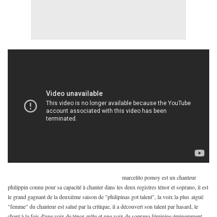
marcelito pomoy est un chanteur
philippin connu pour sa capacité à chanter dans les deux registres ténor et soprano, il est
le grand gagnant de la deuxième saison de "philipinas got talent", la voix la plus
aiguë
"femme" du chanteur est salué par la critique, il a découvert son talent par hasard, le
chant à la fois d'une voix de ténor mâle et une voix de soprano féminine éminemment