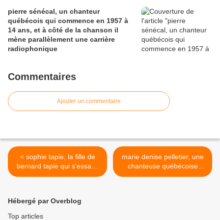
pierre sénécal, un chanteur
québécois qui commence en 1957 à
14 ans, et à côté de la chanson il
mène parallèlement une carrière
radiophonique
Commentaires
Ajouter un commentaire
< sophie tapie, la fille de
marie denise pelletier, une
bernard tapie qui s'essaya
chanteuse québécoise
à l'équitation avant de
reconnue pour avoir
bifurquer vers la chanson
participé à l’avènement
grâce à "the voice"
d'une nouvelle génération
Hébergé par Overblog
d'artistes dans les années
1980-1990 >
Top articles