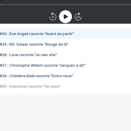
#30 : Eve Angeli raconte "Avant de partir"
#29 : MC Solaar raconte "Bouge de là"
28 : Lorie raconte "Je vais vite"
#27 : Christophe Willem raconte "Jacques a dit"
#26 : Chimène Badi raconte "Entre nous"
#25 : Indochine raconte "3e sexe"
#24 : Zaho raconte "C'est chelou"
#23 : Patrick Bruel raconte "Au café des délices"
#22 : Kyo raconte "Le chemin"
#21 : Nolwenn Leroy raconte "Cassé"