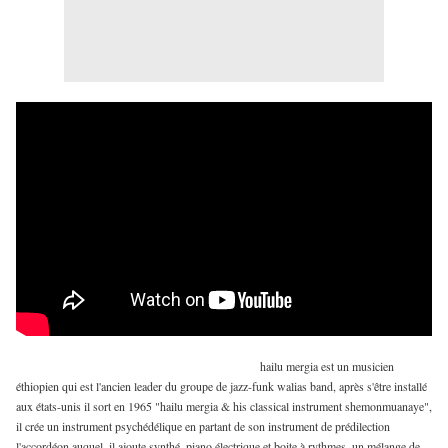
hailu mergia est un musicien
éthiopien qui est l'ancien leader du groupe de jazz-funk walias band, après s'être installé
aux états-unis il sort en 1965 "hailu mergia & his classical instrument shemonmuanaye",
il crée un instrument psychédélique en partant de son instrument de prédilection
l'accordéon auquel ,il ajoute synthé, piano électrique et boite à rythmes, un mélange de