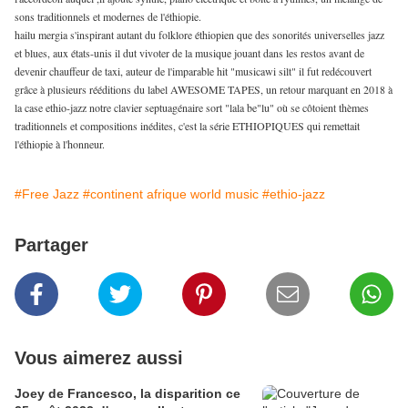
sons traditionnels et modernes de l'éthiopie.
hailu mergia s'inspirant autant du folklore éthiopien que des sonorités universelles jazz
et blues, aux états-unis il dut vivoter de la musique jouant dans les restos avant de
devenir chauffeur de taxi, auteur de l'imparable hit "musicawi silt" il fut redécouvert
grâce à plusieurs rééditions du label AWESOME TAPES, un retour marquant en 2018 à
la case ethio-jazz notre clavier septuagénaire sort "lala be"lu" où se côtoient thèmes
traditionnels et compositions inédites, c'est la série ETHIOPIQUES qui remettait
l'éthiopie à l'honneur.
#Free Jazz
#continent afrique world music
#ethio-jazz
Partager
Vous aimerez aussi
Joey de Francesco, la disparition ce