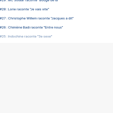
#29 : MC Solaar raconte "Bouge de là"
28 : Lorie raconte "Je vais vite"
#27 : Christophe Willem raconte "Jacques a dit"
#26 : Chimène Badi raconte "Entre nous"
#25 : Indochine raconte "3e sexe"
#24 : Zaho raconte "C'est chelou"
#23 : Patrick Bruel raconte "Au café des délices"
#22 : Kyo raconte "Le chemin"
#21 : Nolwenn Leroy raconte "Cassé"
#20 : Patrick Hernandez raconte "Born to be alive"
#19 : Lorie raconte "Près de moi"
#18 : Michael Jones raconte "A nos actes manqués" (avec Jean-Jacque
#17 : Khaled raconte "Aïcha"