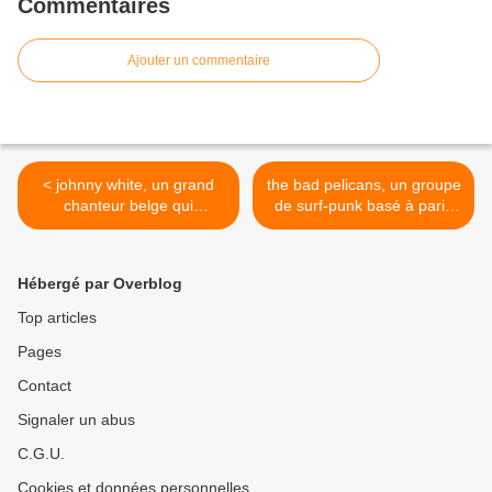
Commentaires
Ajouter un commentaire
< johnny white, un grand
the bad pelicans, un groupe
chanteur belge qui
de surf-punk basé à paris
enregistra aussi bien dans
qui englobe toute la culture
la langue française que
jeune à la californienne >
néerlandaise
Hébergé par Overblog
Top articles
Pages
Contact
Signaler un abus
C.G.U.
Cookies et données personnelles