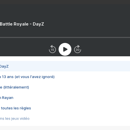
 Battle Royale - DayZ
 DayZ
 a 13 ans (et vous l'avez ignoré)
e (littéralement)
im Rayan
 toutes les règles
s les jeux vidéo
us choquant de Rockstar ? - Le scandale BULLY