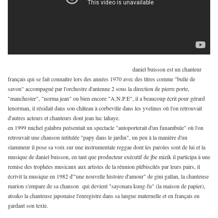
daniel buisson est un chanteur
français qui se fait connaitre lors des années 1970 avec des titres comme "bulle de
savon" accompagné par l'orchestre d'antenne 2 sous la direction de pierre porte,
"manchester", "norma jean" ou bien encore "A.N.P.E", il a beaucoup écrit pour gérard
lenorman, il résidait dans son château à corbeville dans les yvelines où l'on retrouvait
d'autres acteurs et chanteurs dont jean luc lahaye.
en 1999 michel galabru peésentait un spectacle "autoporterait d'un funambule" où l'on
retrouvait une chanson intitulée "papy dans le jardin", un peu à la manière d'un
slammeur il pose sa voix sur une instrumentale reggae dont les paroles sont de lui et la
musique de daniel buisson, en tant que producteur exécutif de jbe mizik il participa à une
remise des trophées musicaux aux artistes de la réunion plébiscités par leurs pairs, il
écrivit la musique en 1982 d'"une nouvelle histoire d'amour" de gini gallan, la chanteuse
marion s'empare de sa chanson qui devient "sayonara kung-fu" (la maison de papier),
atsuko la chanteuse japonaise l'enregistre dans sa langue maternelle et en français en
gardant son texte.