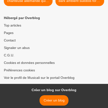
chanteuse allemande qui fit
dark ambient suédois formé
carrière en france et partit
en 1991 avec une
en tournée à travers la
atmosphère gothique et des
france avec antoine
sonorités religieuses >
Hébergé par Overblog
Top articles
Pages
Contact
Signaler un abus
C.G.U.
Cookies et données personnelles
Préférences cookies
Voir le profil de Musicali sur le portail Overblog
Créer un blog sur Overblog
Créer un blog