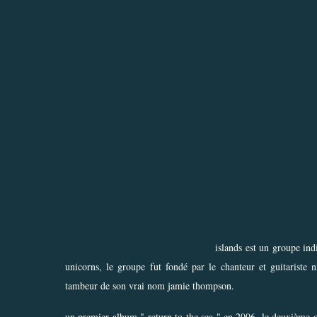
islands est un groupe in
unicorns, le groupe fut fondé par le chanteur et guitariste
tambeur de son vrai nom jamie thompson.
un premier album " return to the sea " en 2006, le deuxième o