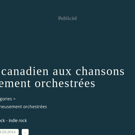
Publicité
e canadien aux chansons
ement orchestrées
gories
>
gneusement orchestrées
ock - indie rock
3.03.2014
…