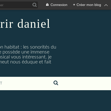
Connexion
+
Créer mon blog
rir daniel
n habitat : les sonorités du
. je possède une immense
cal vous intéressant. je
émeut nous éduque et fait
T