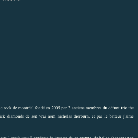
die rock de montréal fondé en 2005 par 2 anciens membres du défunt trio the
 nick diamonds de son vrai nom nicholas thorburn, et par le batteur j'aime
pus " arm's way " confirme la justesse de ce groupe, de belles chansons pop