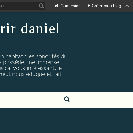
Connexion
+
Créer mon blog
rir daniel
n habitat : les sonorités du
. je possède une immense
cal vous intéressant. je
émeut nous éduque et fait
T