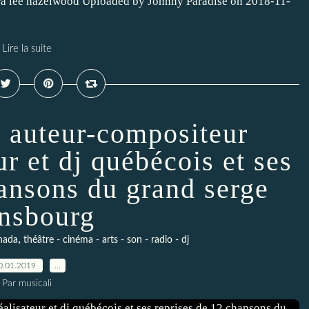
atra lee hazelwood Uploaded by Johnny Paradise on 2018-11-
Lire la suite
n auteur-compositeur
ur et dj québécois et ses
hansons du grand serge
nsbourg
,
nada
théâtre - cinéma - arts - son - radio - dj
0.01.2019
…
Par musicali