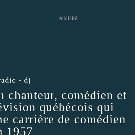
Publicité
radio - dj
n chanteur, comédien et
évision québécois qui
e carrière de comédien
n 1957