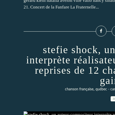
gerard klein natalia avelon ville vallo nancy sin
21. Concert de la Fanfare La Fraternelle...
stefie shock, u
interprète réalisate
reprises de 12 c
gai
,
chanson française
québec - ca
3