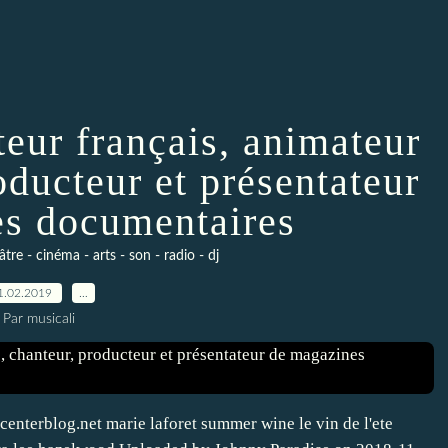
teur français, animateur
oducteur et présentateur
s documentaires
âtre - cinéma - arts - son - radio - dj
1.02.2019
…
Par musicali
centerblog.net marie laforet summer wine le vin de l'ete