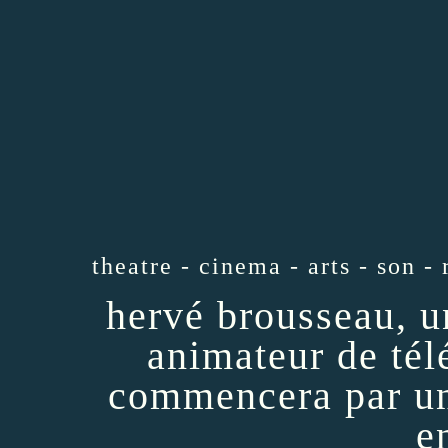
theatre - cinema - arts - son - 
hervé brousseau, u
animateur de tél
commencera par un
e