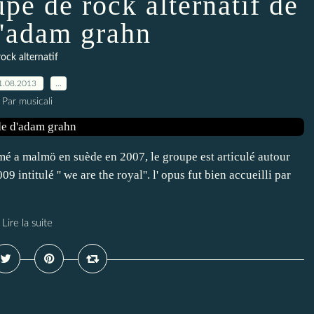
upe de rock alternatif de
'adam grahn
rock alternatif
1.08.2013
…
Par musicali
rmé a malmö en suède en 2007, le groupe est articulé autour
intitulé '' we are the royal''. l' opus fut bien accueilli par
Lire la suite