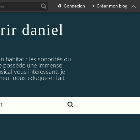
Connexion
+
Créer mon blog
rir daniel
n habitat : les sonorités du
. je possède une immense
cal vous intéressant. je
émeut nous éduque et fait
T