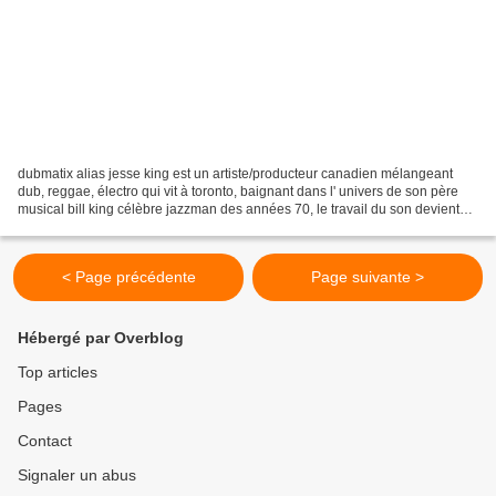
dubmatix alias jesse king est un artiste/producteur canadien mélangeant
dub, reggae, électro qui vit à toronto, baignant dans l' univers de son père
musical bill king célèbre jazzman des années 70, le travail du son devient
vite le domaine de prédiction...
< Page précédente
Page suivante >
Hébergé par Overblog
Top articles
Pages
Contact
Signaler un abus