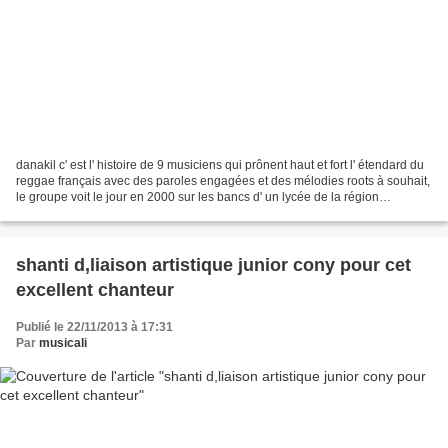
danakil c' est l' histoire de 9 musiciens qui prônent haut et fort l' étendard du
reggae français avec des paroles engagées et des mélodies roots à souhait,
le groupe voit le jour en 2000 sur les bancs d' un lycée de la région
parisienne. danakil est...
shanti d,liaison artistique junior cony pour cet
excellent chanteur
Publié le 22/11/2013 à 17:31
Par
musicali