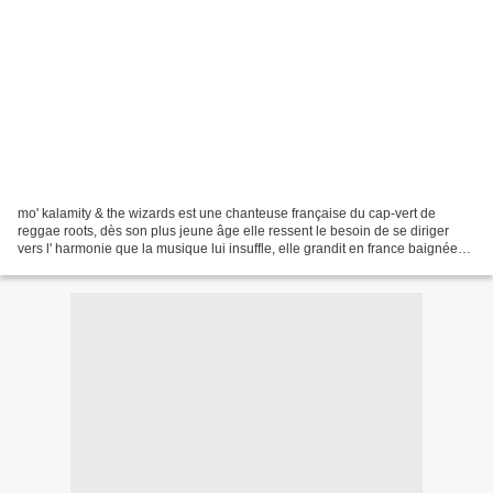
mo' kalamity & the wizards est une chanteuse française du cap-vert de
reggae roots, dès son plus jeune âge elle ressent le besoin de se diriger
vers l' harmonie que la musique lui insuffle, elle grandit en france baignée
dans un un univers musical éclectique....