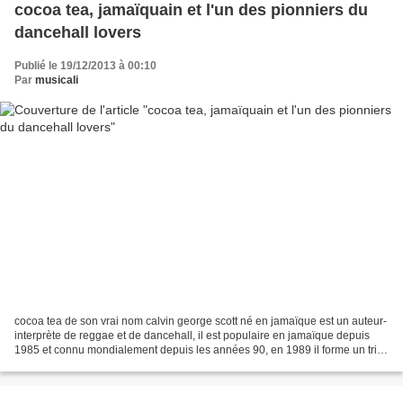
cocoa tea, jamaïquain et l'un des pionniers du
dancehall lovers
Publié le 19/12/2013 à 00:10
Par
musicali
cocoa tea de son vrai nom calvin george scott né en jamaïque est un auteur-
interprète de reggae et de dancehall, il est populaire en jamaïque depuis
1985 et connu mondialement depuis les années 90, en 1989 il forme un trio
avec home t et shabba ranks....