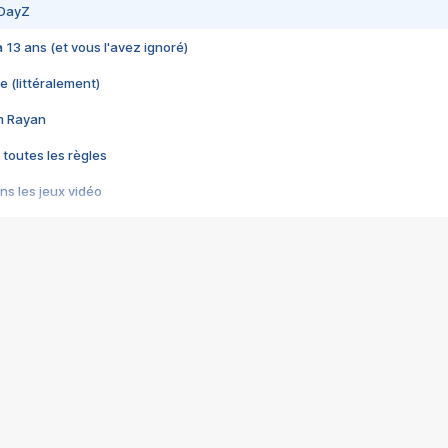
 DayZ
 a 13 ans (et vous l'avez ignoré)
e (littéralement)
im Rayan
 toutes les règles
s les jeux vidéo
us choquant de Rockstar ? - Le scandale BULLY
e plus moche de Steam
du RÊVE tourne au CAUCHEMAR
pendant 8 heures
it… à tort
umiliés par un jeu vidéo
ire - Final Fantasy 8