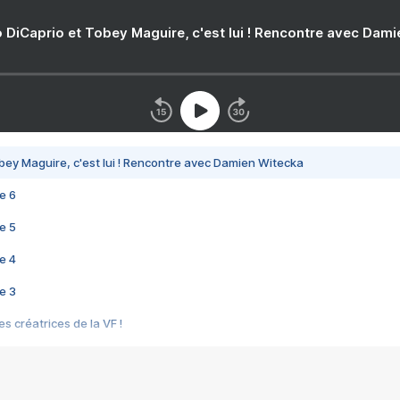
 DiCaprio et Tobey Maguire, c'est lui ! Rencontre avec Dam
bey Maguire, c'est lui ! Rencontre avec Damien Witecka
e 6
e 5
e 4
e 3
s créatrices de la VF !
e 2
e 1