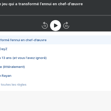
e jeu qui a transformé l’ennui en chef-d’œuvre
nsformé l’ennui en chef-d’œuvre
 DayZ
 a 13 ans (et vous l'avez ignoré)
e (littéralement)
im Rayan
 toutes les règles
s les jeux vidéo
us choquant de Rockstar ? - Le scandale BULLY