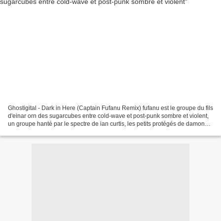
Ghostigital - Dark in Here (Captain Fufanu Remix) fufanu est le groupe du fils
d'einar orn des sugarcubes entre cold-wave et post-punk sombre et violent,
un groupe hanté par le spectre de ian curtis, les petits protégés de damon
albarn qui produisent...