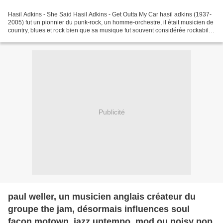
Hasil Adkins - She Said Hasil Adkins - Get Outta My Car hasil adkins (1937-
2005) fut un pionnier du punk-rock, un homme-orchestre, il était musicien de
country, blues et rock bien que sa musique fut souvent considérée rockabilly
voire comme du jazz primitif,...
Publicité
paul weller, un musicien anglais créateur du
groupe the jam, désormais influences soul
façon motown, jazz uptempo, mod ou noisy pop