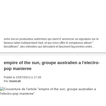
sohn est un producteur autrichien qui vient d' annoncer sa signature sur le
fameux label indépendant 4ad, et qui nous offre le somptueux album ''
bloodflows'', des mélodies qui déroutent et fascinent façonnées entre
londres et vienne. un éloge sensuel...
empire of the sun, groupe australien a l'electro-
pop manieree
Publié le 23/07/2013 à 17:26
Par
musicali