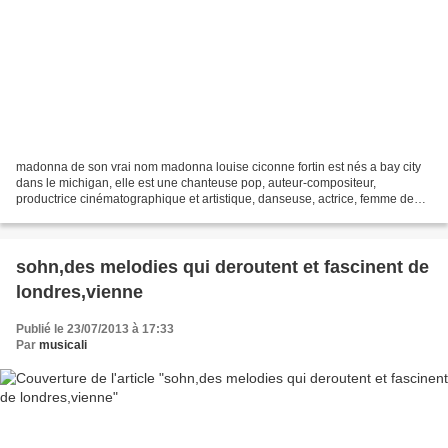
madonna de son vrai nom madonna louise ciconne fortin est nés a bay city
dans le michigan, elle est une chanteuse pop, auteur-compositeur,
productrice cinématographique et artistique, danseuse, actrice, femme de
lettres, femme d' affaires avant-gardiste...
sohn,des melodies qui deroutent et fascinent de
londres,vienne
Publié le 23/07/2013 à 17:33
Par
musicali