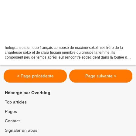
hologram est un duo français composé de maxime sokolinski frère de la
chanteuse soko et de clara luciani membre du groupe la femme, ils
composent peu de temps après leur rencontre et décident dans la foulée d'
enregistrer un premier ep au printemps 2013....
< Page précédente
Page suivante >
Hébergé par Overblog
Top articles
Pages
Contact
Signaler un abus