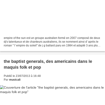
empire of the sun est un groupe australien formé en 2007 composé de deux
dj's talentueux et de chanteurs australiens, ils se nomment ainsi d' après le
roman '' l' empire du soleil'' de j g ballard paru en 1984 et adapté 3 ans plus
tard au cinéma par steven...
the baptist generals, des americains dans le
maquis folk et pop
Publié le 23/07/2013 à 16:48
Par
musicali