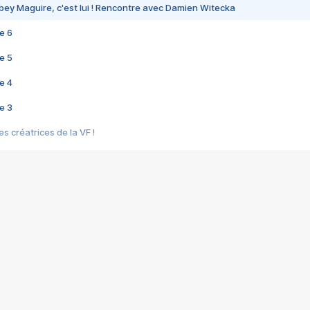
bey Maguire, c'est lui ! Rencontre avec Damien Witecka
e 6
e 5
e 4
e 3
s créatrices de la VF !
e 2
e 1
e Mektoub My Love arrive enfin ! Rencontre avec Shaïn Boumedine et Sal
i : après Toni en famille
elle réalise le bouleversant Dites lui que je l'aime
ais ! Rencontre autour de Vie privée de Rebecca Zlotowski
 de Marguerite, Grave... Rencontre avec Ella Rumpf