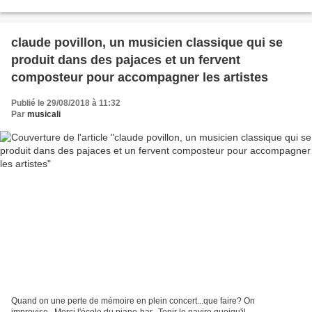
http://horreursmusicales.over-blog.com/ Provided to YouTube by Believe
SAS La...
claude povillon, un musicien classique qui se
produit dans des pajaces et un fervent
composteur pour accompagner les artistes
Publié le 29/08/2018 à 11:32
Par
musicali
Quand on une perte de mémoire en plein concert...que faire? On
improvise...Merci l'école du piano-bar...Tenir le navire quoiqu'il