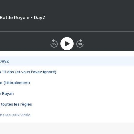
 Battle Royale - DayZ
 DayZ
 a 13 ans (et vous l'avez ignoré)
e (littéralement)
im Rayan
 toutes les règles
s les jeux vidéo
us choquant de Rockstar ? - Le scandale BULLY