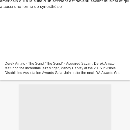
Derek Amato - The Script "The Script" - Acquired Savant, Derek Amato
featuring the incredible jazz singer, Mandy Harvey at the 2015 Invisible
Disabilities Association Awards Gala! Join us for the next IDA Awards Gala in
October! http://AwardsGala.org...