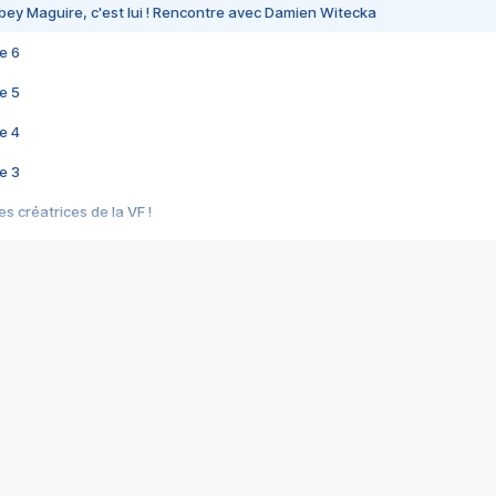
bey Maguire, c'est lui ! Rencontre avec Damien Witecka
e 6
e 5
e 4
e 3
s créatrices de la VF !
e 2
e 1
e Mektoub My Love arrive enfin ! Rencontre avec Shaïn Boumedine et Sal
i : après Toni en famille
elle réalise le bouleversant Dites lui que je l'aime
ais ! Rencontre autour de Vie privée de Rebecca Zlotowski
 de Marguerite, Grave... Rencontre avec Ella Rumpf