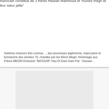
Sublime chanson très connue..... des jeunesses algérienne, marocaine et
tunisienne des années 70, chantée par les frères Megri. Hommage aux
Frères MEGRI Emission "MASSAR" Hey Di Dam Dam Par : Hassan
Mahmoud Jalila et Younes les MEGRI, groupe légendaire...