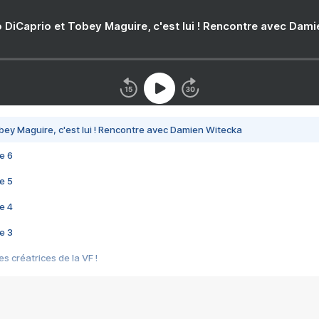
 DiCaprio et Tobey Maguire, c'est lui ! Rencontre avec Dam
bey Maguire, c'est lui ! Rencontre avec Damien Witecka
e 6
e 5
e 4
e 3
s créatrices de la VF !
e 2
e 1