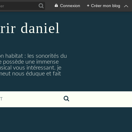
Connexion
+
Créer mon blog
rir daniel
n habitat : les sonorités du
. je possède une immense
cal vous intéressant. je
émeut nous éduque et fait
T