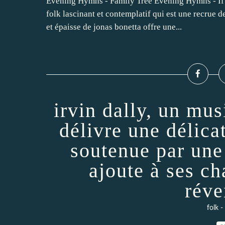
Evening Hymns - Family Tree Evening Hymns - If 
folk lascinant et contemplatif qui est une recrue d
et épaisse de jonas bonetta offre une...
irvin dally, un mus
délivre une délic
soutenue par une 
ajoute à ses ch
réve
folk -