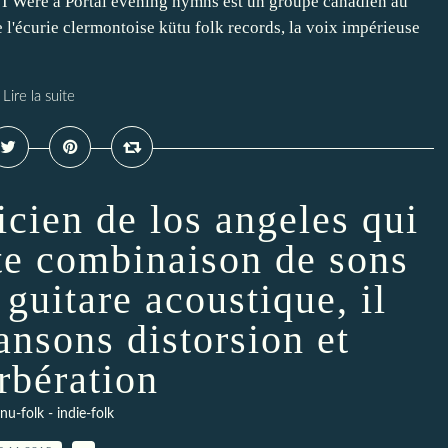
I Were a Portal evening hymns est un groupe canadien au
e l'écurie clermontoise kütu folk records, la voix impérieuse
Lire la suite
icien de los angeles qui
ate combinaison de sons
guitare acoustique, il
ansons distorsion et
rbération
 nu-folk - indie-folk