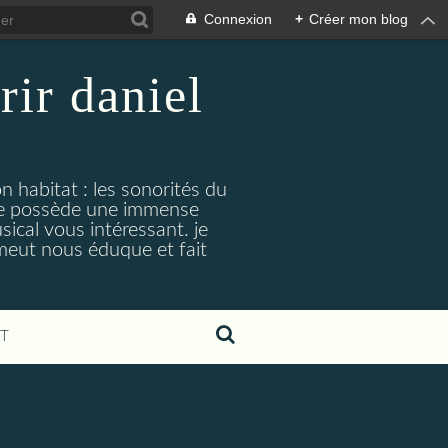
Connexion
+
Créer mon blog
rir daniel
n habitat : les sonorités du
. je possède une immense
cal vous intéressant. je
émeut nous éduque et fait
T