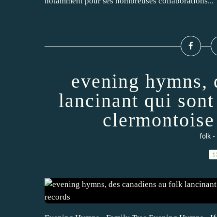
notamment pour ses nombreuses collaborations...
evening hymns, 
lancinant qui sont
clermontoise
folk -
1