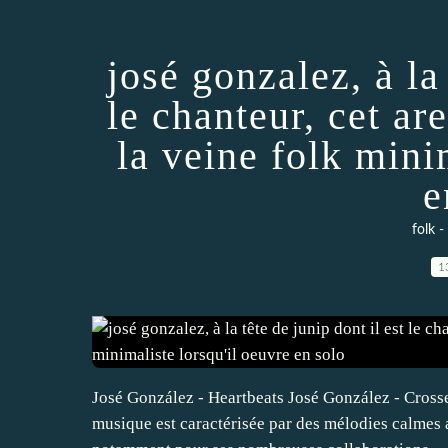
josé gonzalez, à la 
le chanteur, cet ar
la veine folk mini
e
folk -
1
José González - Heartbeats José González - Crosse
musique est caractérisée par des mélodies calmes 