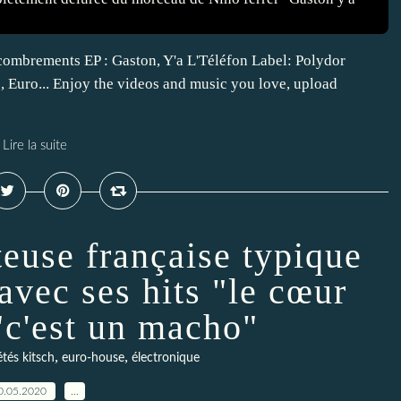
ncombrements EP : Gaston, Y'a L'Téléfon Label: Polydor
 Euro... Enjoy the videos and music you love, upload
Lire la suite
teuse française typique
avec ses hits "le cœur
 "c'est un macho"
,
,
étés kitsch
euro-house
électronique
0.05.2020
…