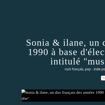
Sonia & ilane, un 
1990 à base d'élec
intitulé "mus
,
rock français
pop - indie p
0