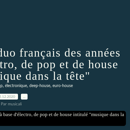
duo français des années
tro, de pop et de house
ique dans la tête"
,
,
,
op
électronique
deep-house
euro-house
2.12.2020
…
Par musicali