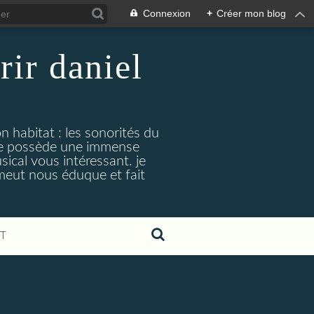
Connexion
+
Créer mon blog
rir daniel
n habitat : les sonorités du
. je possède une immense
cal vous intéressant. je
émeut nous éduque et fait
T