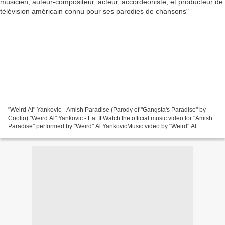
"Weird Al" Yankovic - Amish Paradise (Parody of "Gangsta's Paradise" by
Coolio) "Weird Al" Yankovic - Eat It Watch the official music video for "Amish
Paradise" performed by "Weird" Al YankovicMusic video by "Weird" Al
Yankovic performing Amish Paradise....