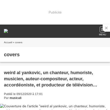
Publicité
MENU
Accueil
» covers
covers
weird al yankovic, un chanteur, humoriste,
musicien, auteur-compositeur, acteur,
accordéoniste, et producteur de télévision
américain connu pour ses parodies de
Publié le 09/12/2020 à 17:01
chansons
Par
musicali