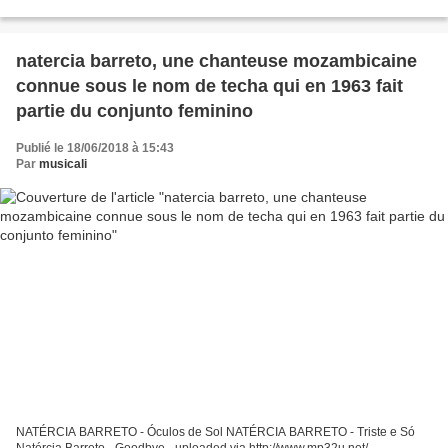
editada em disco). Nesta peça de teatro,...
natercia barreto, une chanteuse mozambicaine
connue sous le nom de techa qui en 1963 fait
partie du conjunto feminino
Publié le 18/06/2018 à 15:43
Par
musicali
NATÉRCIA BARRETO - Óculos de Sol NATÉRCIA BARRETO - Triste e Só
Natércia Barreto - Goodbye - uploaded via http://www.mp32u.net/