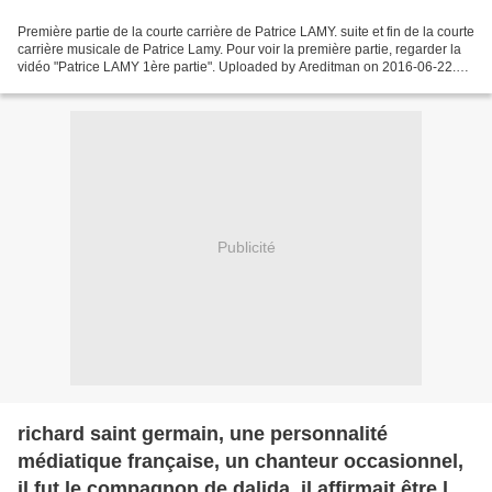
Première partie de la courte carrière de Patrice LAMY. suite et fin de la courte
carrière musicale de Patrice Lamy. Pour voir la première partie, regarder la
vidéo "Patrice LAMY 1ère partie". Uploaded by Areditman on 2016-06-22.
1974. French erotic psych...
Publicité
richard saint germain, une personnalité
médiatique française, un chanteur occasionnel,
il fut le compagnon de dalida, il affirmait être le