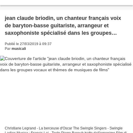
20.10.15 a tous mes amis "chanson...
jean claude briodin, un chanteur français voix
de baryton-basse guitariste, arrangeur et
saxophoniste spécialisé dans les groupes
vocaux et thèmes de musiques de films
Publié le 27/03/2019 à 09:37
Par
musicali
Christiane Legrand - La berceuse d'Oscar The Swingle Singers - Swingle
Ladies Musica : Francis Lai - Testo Pierre Barouh tratto dall'omonimo Film di