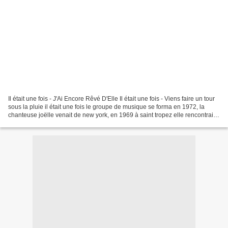
Il était une fois - J'Ai Encore Rêvé D'Elle Il était une fois - Viens faire un tour
sous la pluie il était une fois le groupe de musique se forma en 1972, la
chanteuse joëlle venait de new york, en 1969 à saint tropez elle rencontrait
deux anciens musiciens...