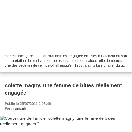
marie france garcia de son vrai nom est engagée en 1969 à l' alcazar ou son
interprétation de marilyn monroe est unanimement saluée, elle demeurera
une des vedettes de ce music-hall jusqu'en 1987, alain z kan lui a rendu un
hommage appuyé avec un morceau...
colette magny, une femme de blues réellement
engagée
Publié le 25/07/2011 à 08:46
Par
musicali