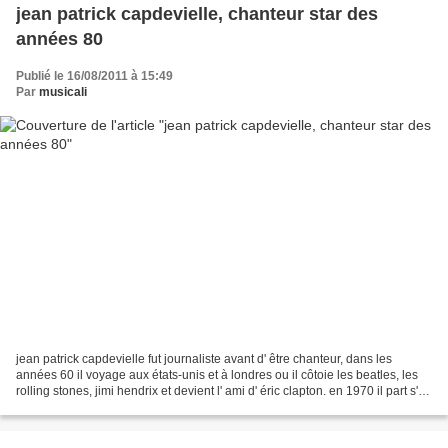
jean patrick capdevielle, chanteur star des
années 80
Publié le 16/08/2011 à 15:49
Par
musicali
jean patrick capdevielle fut journaliste avant d' être chanteur, dans les
années 60 il voyage aux états-unis et à londres ou il côtoie les beatles, les
rolling stones, jimi hendrix et devient l' ami d' éric clapton. en 1970 il part s'
établir à ibiza...