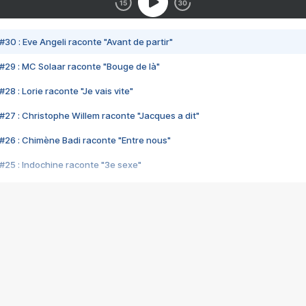
#30 : Eve Angeli raconte "Avant de partir"
#29 : MC Solaar raconte "Bouge de là"
28 : Lorie raconte "Je vais vite"
#27 : Christophe Willem raconte "Jacques a dit"
#26 : Chimène Badi raconte "Entre nous"
#25 : Indochine raconte "3e sexe"
#24 : Zaho raconte "C'est chelou"
#23 : Patrick Bruel raconte "Au café des délices"
#22 : Kyo raconte "Le chemin"
#21 : Nolwenn Leroy raconte "Cassé"
#20 : Patrick Hernandez raconte "Born to be alive"