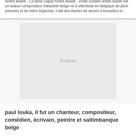
Andre Bialek - La Belle Gigue Andre Bialek - Visite Guidée andré bialek est
un auteur-compositeur interprète belge né à etterbeek en belgique de père
polonais et de mère liégeoise, il fait des études de dessin à bruxelles et
commence à travailler dans...
Publicité
paul louka, il fut un chanteur, compositeur,
comédien, écrivain, peintre et saltimbanque
belge