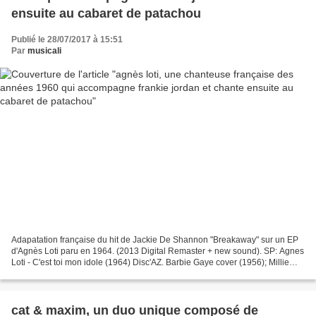
ensuite au cabaret de patachou
Publié le 28/07/2017 à 15:51
Par
musicali
Adapatation française du hit de Jackie De Shannon "Breakaway" sur un EP
d'Agnès Loti paru en 1964. (2013 Digital Remaster + new sound). SP: Agnes
Loti - C'est toi mon idole (1964) Disc'AZ. Barbie Gaye cover (1956); Millie
Small (1964). Uploaded by Jean-Marie...
cat & maxim, un duo unique composé de