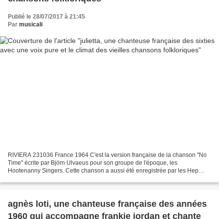
Publié le 28/07/2017 à 21:45
Par
musicali
RIVIERA 231036 France 1964 C'est la version française de la chanson "No
Time" écrite par Björn Ulvaeus pour son groupe de l'époque, les
Hootenanny Singers. Cette chanson a aussi été enregistrée par les Hep
Stars Années 60 années 60,chanteuse ,romantique Années...
agnès loti, une chanteuse française des années
1960 qui accompagne frankie jordan et chante