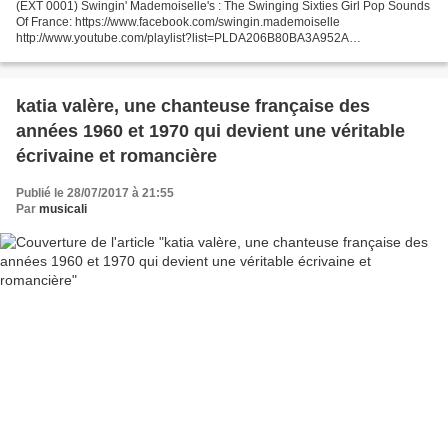
(EXT 0001) Swingin' Mademoiselle's : The Swinging Sixties Girl Pop Sounds
Of France: https://www.facebook.com/swingin.mademoiselle
http://www.youtube.com/playlist?list=PLDA206B80BA3A952A
http://www.youtube.com/user/ThePsychedelicGoBeat OLDIES POPCORN...
katia valère, une chanteuse française des
années 1960 et 1970 qui devient une véritable
écrivaine et romancière
Publié le 28/07/2017 à 21:55
Par
musicali