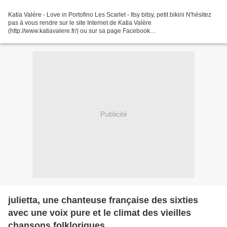
Katia Valère - Love in Portofino Les Scarlet - Itsy bitsy, petit bikini N'hésitez
pas à vous rendre sur le site Internet de Katia Valère
(http://www.katiavalere.fr/) ou sur sa page Facebook
(https://www.facebook.com/pages/Katia-Valere/340608302811) pour...
Publicité
julietta, une chanteuse française des sixties
avec une voix pure et le climat des vieilles
chansons folkloriques