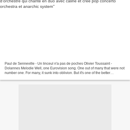
Paul de Senneville - Un linceul n'a pas de poches Olivier Toussaint -
Dolannes Melodie Well, one Eurovision song. One out of many that were not
number one. For many, it sunk into oblivion. But it's one of the better
Eurovision songs Il suffit de tourner...