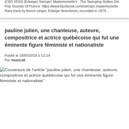
(CBS ‎4534) (Edwige) Swingin' Mademoiselle's : The Swinging Sixties Girl
Pop Sounds Of France: https://www.facebook.com/swingin.mademoiselle
Rare track by french singer, Edwige Nisenboim, recorded in 1976.
Rock/Folk/Funk inspirations. From the album:...
pauline julien, une chanteuse, auteure,
compositrice et actrice québécoise qui fut une
éminente figure féministe et nationaliste
Publié le 18/05/2018 à 12:24
Par
musicali