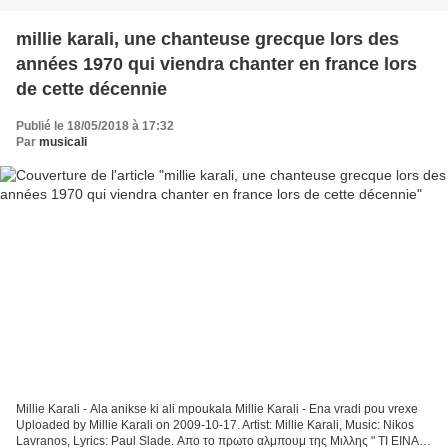
millie karali, une chanteuse grecque lors des
années 1970 qui viendra chanter en france lors
de cette décennie
Publié le 18/05/2018 à 17:32
Par
musicali
Millie Karali - Ala anikse ki ali mpoukala Millie Karali - Ena vradi pou vrexe
Uploaded by Millie Karali on 2009-10-17. Artist: Millie Karali, Music: Nikos
Lavranos, Lyrics: Paul Slade. Απο το πρωτο αλμπουμ της Μιλλης " ΤΙ ΕΙΝΑΙ