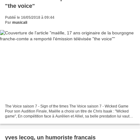
"the voice"
Publié le 16/05/2018 à 09:44
Par
musicali
The Voice saison 7 - Sign of the times The Voice saison 7 - Wicked Game
Pour son Audition Finale, Maëlle a choisi un titre de Chris Isaak : "Wicked
game", En compétition face à Aurélien et Alliel, sa belle prestation lui vaut
d'être sauvée par son coach...
yves lecoq, un humoriste francais