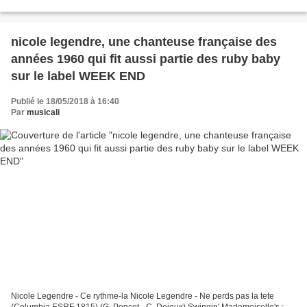
Η ΑΓΑΠΗ ". ERT WORLD -...
nicole legendre, une chanteuse française des
années 1960 qui fit aussi partie des ruby baby
sur le label WEEK END
Publié le 18/05/2018 à 16:40
Par
musicali
Nicole Legendre - Ce rythme-la Nicole Legendre - Ne perds pas la tete
(Columbia ESRF 1815) (G. Poncet - C. Dejoux) Swingin' Mademoiselle's :