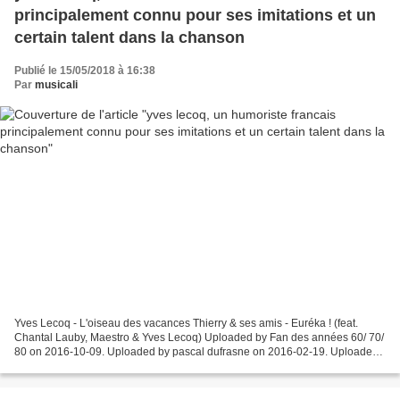
principalement connu pour ses imitations et un
certain talent dans la chanson
Publié le 15/05/2018 à 16:38
Par
musicali
Yves Lecoq - L'oiseau des vacances Thierry & ses amis - Euréka ! (feat.
Chantal Lauby, Maestro & Yves Lecoq) Uploaded by Fan des années 60/ 70/
80 on 2016-10-09. Uploaded by pascal dufrasne on 2016-02-19. Uploaded
by charles mediabeofficiel on 2017-03-13. Great...