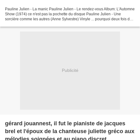
Pauline Julien - La manic Pauline Julien - Le rendez-vous Album: L'Automne
Show (1974) ce n'est pas la pochette du disque Pauline Julien - Une
sorcière comme les autres (Anne Sylvestre) Vinyle ... pourquoi deux fois de
suite ? no sé Check out our website...
Publicité
gérard jouannest, il fut le pianiste de jacques
brel et l'époux de la chanteuse juliette gréco aux
mélodies soignées et au piano discret