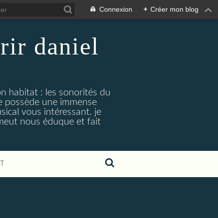
Connexion
+
Créer mon blog
rir daniel
n habitat : les sonorités du
. je possède une immense
cal vous intéressant. je
émeut nous éduque et fait
T