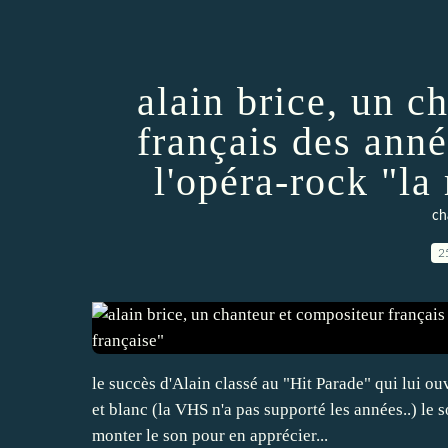
alain brice, un c
français des ann
l'opéra-rock "la
ch
2
le succès d'Alain classé au "Hit Parade" qui lui o
et blanc (la VHS n'a pas supporté les années..) le
monter le son pour en apprécier...