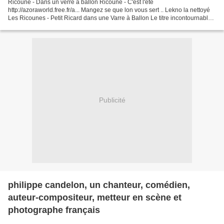
Ricoune - Dans un verre à ballon Ricoune - C'est l'été
http://azoraworld.free.fr/a... Mangez se que lon vous sert .. Lekno la nettoyé
Les Ricounes - Petit Ricard dans une Varre à Ballon Le titre incontournable
de Ricoune : "La Vache". La Vache elle est...
Publicité
philippe candelon, un chanteur, comédien,
auteur-compositeur, metteur en scène et
photographe français