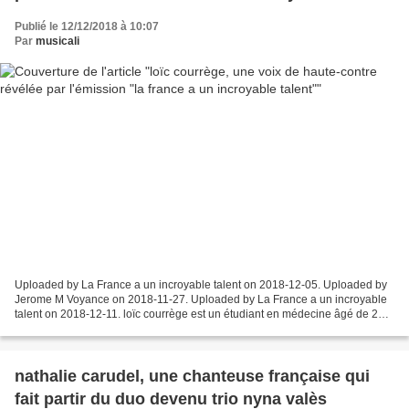
Publié le 12/12/2018 à 10:07
Par
musicali
Uploaded by La France a un incroyable talent on 2018-12-05. Uploaded by
Jerome M Voyance on 2018-11-27. Uploaded by La France a un incroyable
talent on 2018-12-11. loïc courrège est un étudiant en médecine âgé de 22
ans originaire d'aigues mortes, son...
nathalie carudel, une chanteuse française qui
fait partir du duo devenu trio nyna valès