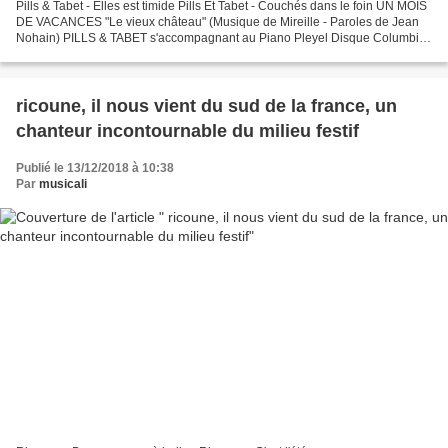
Pills & Tabet - Elles est timide Pills Et Tabet - Couchés dans le foin UN MOIS
DE VACANCES "Le vieux château" (Musique de Mireille - Paroles de Jean
Nohain) PILLS & TABET s'accompagnant au Piano Pleyel Disque Columbia
n° DF 1074 / mx. L 4006 Paris, Novembre...
ricoune, il nous vient du sud de la france, un
chanteur incontournable du milieu festif
Publié le 13/12/2018 à 10:38
Par
musicali