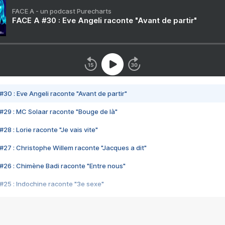
FACE A - un podcast Purecharts
FACE A #30 : Eve Angeli raconte "Avant de partir"
#30 : Eve Angeli raconte "Avant de partir"
#29 : MC Solaar raconte "Bouge de là"
28 : Lorie raconte "Je vais vite"
#27 : Christophe Willem raconte "Jacques a dit"
#26 : Chimène Badi raconte "Entre nous"
#25 : Indochine raconte "3e sexe"
#24 : Zaho raconte "C'est chelou"
#23 : Patrick Bruel raconte "Au café des délices"