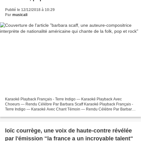
Publié le 12/12/2018 à 10:29
Par
musicali
Karaoké Playback Français - Terre Indigo — Karaoké Playback Avec
Choeurs — Rendu Célèbre Par Barbara Scaff Karaoké Playback Français -
Terre Indigo — Karaoké Avec Chant Témoin — Rendu Célèbre Par Barbara
Scaff Uploaded by Dan Danyels on 2017-02-27. Paroles...
loïc courrège, une voix de haute-contre révélée
par l'émission "la france a un incroyable talent"