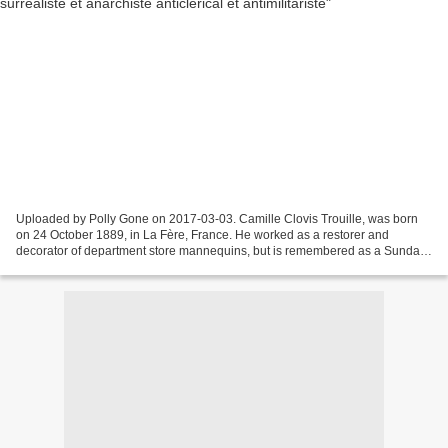
Uploaded by Polly Gone on 2017-03-03. Camille Clovis Trouille, was born
on 24 October 1889, in La Fère, France. He worked as a restorer and
decorator of department store mannequins, but is remembered as a Sunday
painter who trained at the École des Beaux-Arts...