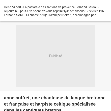
Henri Vilbert - La pastorale des santons de provence Fernand Sardou -
Aujourd'hui peut-être Abonnez-vous http://bit.ly/inachansons 17 février 1966
Fernand SARDOU chante " Aujourd'hui peut-être ", accompagné par
l'orchestre de Raymond LEFEVRE. Applaudissements...
Publicité
anne auffret, une chanteuse de langue bretonne
et française et harpiste celtique spécialisée
dans les cantiques bretons