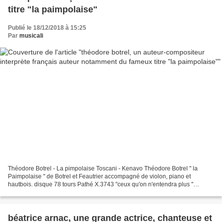
titre "la paimpolaise"
Publié le 18/12/2018 à 15:25
Par
musicali
Théodore Botrel - La pimpolaise Toscani - Kenavo Théodore Botrel " la
Paimpolaise " de Botrel et Feautrier accompagné de violon, piano et
hautbois. disque 78 tours Pathé X.3743 "ceux qu'on n'entendra plus "
pressage de 1928 reprenant la matrice de 1905 Chanson...
béatrice arnac, une grande actrice, chanteuse et