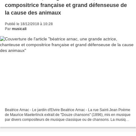
compositrice française et grand défenseuse de
la cause des animaux
Publié le 18/12/2018 à 10:28
Par
musicali
Beatrice Arnac - Le jardin d'Elvire Beatrice Arnac - La rue Saint-Jean Poème
de Maurice Maeterlinck extrait de "Douze chansons" (1896), mis en musique
par divers compositeurs de musique classique ou de chansons. La musique
est due ici à Yani Spanos. L'interprète...