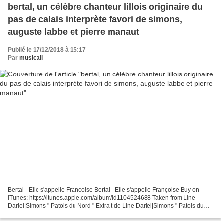
bertal, un célèbre chanteur lillois originaire du
pas de calais interprète favori de simons,
auguste labbe et pierre manaut
Publié le 17/12/2018 à 15:17
Par
musicali
Bertal - Elle s'appelle Francoise Bertal - Elle s'appelle Françoise Buy on
iTunes: https://itunes.apple.com/album/id1104524688 Taken from Line
Dariel|Simons " Patois du Nord " Extrait de Line Dariel|Simons " Patois du
Nord " Production: | Marianne Melodie Chanson...