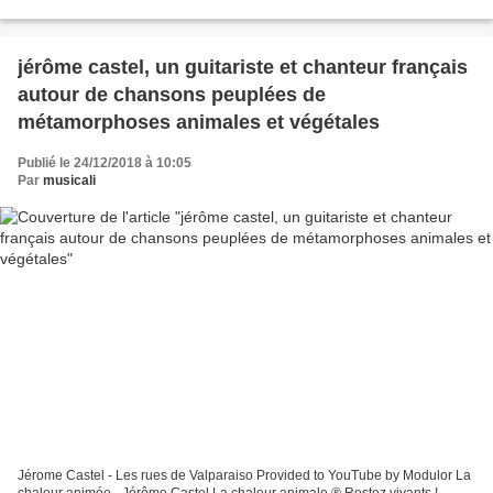
Natacha Régnier, Actress & Trio Sora D....
jérôme castel, un guitariste et chanteur français
autour de chansons peuplées de
métamorphoses animales et végétales
Publié le 24/12/2018 à 10:05
Par
musicali
Jérome Castel - Les rues de Valparaiso Provided to YouTube by Modulor La
chaleur animée · Jérôme Castel La chaleur animale ℗ Restez vivants !