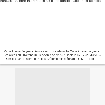
Marie Amélie Seigner - Danse avec moi mélancolie Marie Amélie Seigner -
Les allées du Luxembourg 1er extrait de "M.A.S", sortie le 02/12 (29MUSIC) /
"Dans les bars des grands hotels" (Jérôme Attal/Léonard Lasry), Editions
Warner Chappell/DR. Photo : Polaroid...