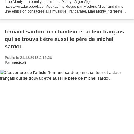
Line Monty - Ya oumi ya oumi Line Monty - Alger Alger
https://www.facebook.com/toukadime Reçue par Frédéric Mitterrand dans
une émission consacrée à la musique Françarabe, Line Monty interprète
deux chansons. Line Monty, music judeo arabe, chaabi algerienne,...
fernand sardou, un chanteur et acteur français
qui se trouvait être aussi le père de michel
sardou
Publié le 21/12/2018 à 15:28
Par
musicali