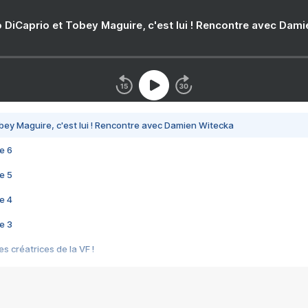
 DiCaprio et Tobey Maguire, c'est lui ! Rencontre avec Dam
bey Maguire, c'est lui ! Rencontre avec Damien Witecka
e 6
e 5
e 4
e 3
s créatrices de la VF !
e 2
e 1