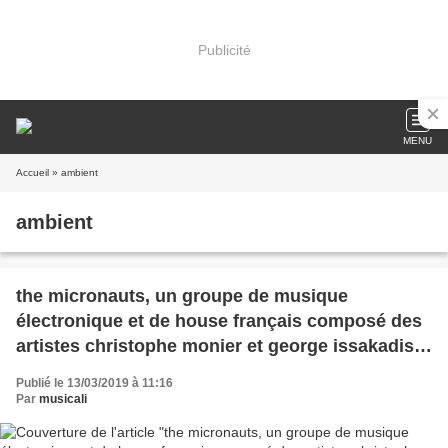
Publicité
MENU
Accueil
» ambient
ambient
the micronauts, un groupe de musique
électronique et de house français composé des
artistes christophe monier et george issakadis
jusqu'en 2000 et réanimé depuis peu par
Publié le 13/03/2019 à 11:16
christophe monier en solo
Par
musicali