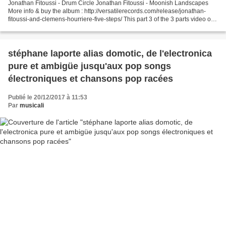
Jonathan Fitoussi - Drum Circle Jonathan Fitoussi - Moonish Landscapes
More info & buy the album : http://versatilerecords.com/release/jonathan-
fitoussi-and-clemens-hourriere-five-steps/ This part 3 of the 3 parts video of
the first ever live performance...
stéphane laporte alias domotic, de l'electronica
pure et ambigüe jusqu'aux pop songs
électroniques et chansons pop racées
Publié le 20/12/2017 à 11:53
Par
musicali