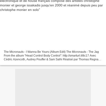
The Micronauts - I Wanna Be Yours (Album Edit) The Micronauts - The Jag
From the album "Head Control Body Control": http://smarturl.it/tic17 Avec
Cédric Azencoth, Audrey Pouffer & Sam Salhi Réalisé par Thomas Regnault
Écrit par Gad & Thomas Regnault Assistante...