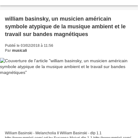
10-25. Provided to YouTube by Pschent...
william basinsky, un musicien américain
symbole atypique de la musique ambient et le
travail sur bandes magnétiques
Publié le 03/02/2018 à 11:56
Par
musicali
William Basinski - Melancholia II William Basinski - dlp 1.1
http://www.mmlxii.com/ art by Susanna Majuri dlp 1.1 http://www.mmlxii.com/