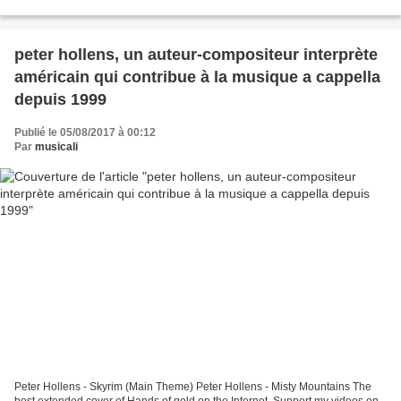
SUBSCRIBE: http://flyt.it/HFYoutube?ID=yt_blue...
peter hollens, un auteur-compositeur interprète
américain qui contribue à la musique a cappella
depuis 1999
Publié le 05/08/2017 à 00:12
Par
musicali
Peter Hollens - Skyrim (Main Theme) Peter Hollens - Misty Mountains The
best extended cover of Hands of gold on the Internet. Support my videos on