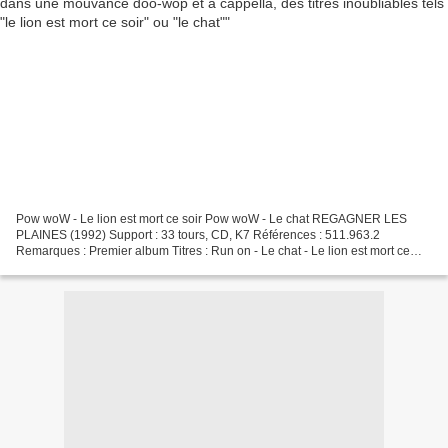
Pow woW - Le lion est mort ce soir Pow woW - Le chat REGAGNER LES
PLAINES (1992) Support : 33 tours, CD, K7 Références : 511.963.2
Remarques : Premier album Titres : Run on - Le chat - Le lion est mort ce
soir - Devenir cheyenne - Iko Iko - When you walk...