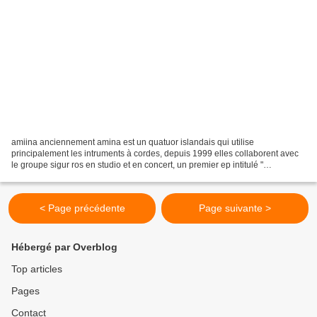
amiina anciennement amina est un quatuor islandais qui utilise
principalement les intruments à cordes, depuis 1999 elles collaborent avec
le groupe sigur ros en studio et en concert, un premier ep intitulé "
animanima " est mis en vente et vendu lors...
< Page précédente
Page suivante >
Hébergé par Overblog
Top articles
Pages
Contact