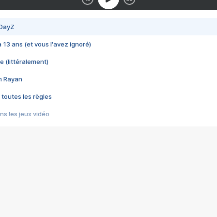
 DayZ
 a 13 ans (et vous l'avez ignoré)
e (littéralement)
im Rayan
 toutes les règles
s les jeux vidéo
us choquant de Rockstar ? - Le scandale BULLY
e plus moche de Steam
du RÊVE tourne au CAUCHEMAR
pendant 8 heures
it… à tort