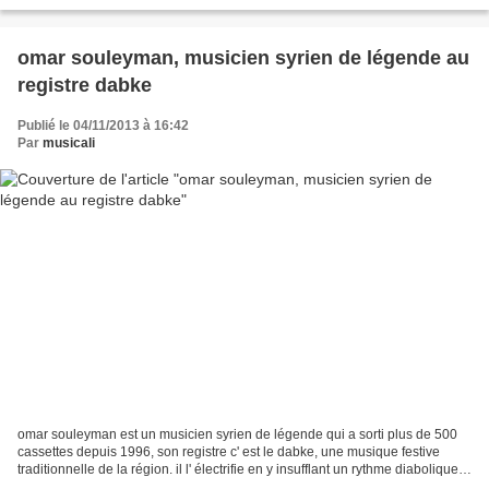
au CNSM de paris. il adore les expériences...
omar souleyman, musicien syrien de légende au
registre dabke
Publié le 04/11/2013 à 16:42
Par
musicali
omar souleyman est un musicien syrien de légende qui a sorti plus de 500
cassettes depuis 1996, son registre c' est le dabke, une musique festive
traditionnelle de la région. il l' électrifie en y insufflant un rythme diabolique,
des synthés stridents...