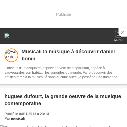
Publicité
MENU
Musicali la musique à découvrir daniel
bonin
Conseils d'un disquaire, espèce en voie de disparation, espèce à
sauvegarder, son habitat : les sonorités du monde. Faire découvrir des
artistes rares à la musicalité sans aucune autre. je possède une immense
discothèque, n'hésitez pas à me demander pour tel disque ou mouvement
musical vous intéressant. je compose aussi des poésies, avis aux amateurs
et vive la musique, elle nous émeut nous éduque et fait partager
WebJardinière : Isa Langella
hugues dufourt, la grande oeuvre de la musique
contemporaine
Publié le 04/11/2013 à 23:14
Par
musicali