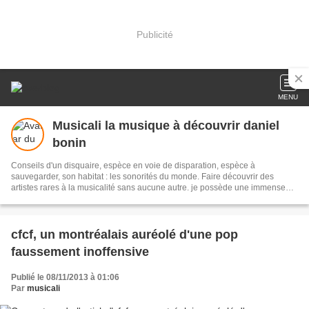
Publicité
MENU
Musicali la musique à découvrir daniel
bonin
Conseils d'un disquaire, espèce en voie de disparation, espèce à
sauvegarder, son habitat : les sonorités du monde. Faire découvrir des
artistes rares à la musicalité sans aucune autre. je possède une immense
discothèque, n'hésitez pas à me demander pour tel disque ou mouvement
musical vous intéressant. je compose aussi des poésies, avis aux amateurs
et vive la musique, elle nous émeut nous éduque et fait partager
WebJardinière : Isa Langella
cfcf, un montréalais auréolé d'une pop
faussement inoffensive
Publié le 08/11/2013 à 01:06
Par
musicali