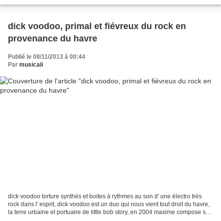
digne des plus grands. des titres...
dick voodoo, primal et fiévreux du rock en
provenance du havre
Publié le 08/11/2013 à 00:44
Par
musicali
dick voodoo torture synthés et boites à rythmes au son d' une électro très
rock dans l' esprit, dick voodoo est un duo qui nous vient tout droit du havre,
la terre urbaine et portuaire de little bob story, en 2004 maxime compose sur
des machines et rencontre...