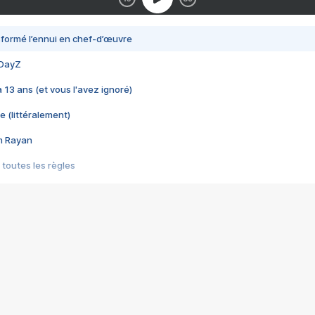
nsformé l’ennui en chef-d’œuvre
 DayZ
 a 13 ans (et vous l'avez ignoré)
e (littéralement)
im Rayan
 toutes les règles
s les jeux vidéo
us choquant de Rockstar ? - Le scandale BULLY
e plus moche de Steam
du RÊVE tourne au CAUCHEMAR
pendant 8 heures