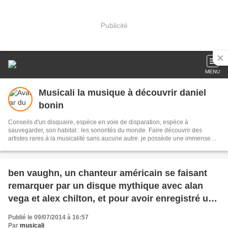
Publicité
MENU
Musicali la musique à découvrir daniel
bonin
Conseils d'un disquaire, espèce en voie de disparation, espèce à
sauvegarder, son habitat : les sonorités du monde. Faire découvrir des
artistes rares à la musicalité sans aucune autre. je possède une immense
discothèque, n'hésitez pas à me demander pour tel disque ou mouvement
musical vous intéressant. je compose aussi des poésies, avis aux amateurs
et vive la musique, elle nous émeut nous éduque et fait partager
WebJardinière : Isa Langella
ben vaughn, un chanteur américain se faisant
remarquer par un disque mythique avec alan
vega et alex chilton, et pour avoir enregistré un
album dans une voiture " rambler 65 "
Publié le 09/07/2014 à 16:57
Par
musicali