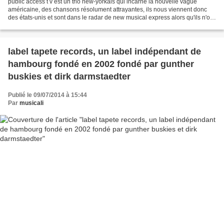
public access t v est un trio new-yorkais qui incarne la nouvelle vague
américaine, des chansons résolument attrayantes, ils nous viennent donc
des états-unis et sont dans le radar de new musical express alors qu'ils n'ont
sorti qu'un seul titre. le titre...
label tapete records, un label indépendant de
hambourg fondé en 2002 fondé par gunther
buskies et dirk darmstaedter
Publié le 09/07/2014 à 15:44
Par
musicali