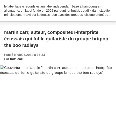
le label tapete records est un label indépendant basé à hambourg en
allemagne, un label fondé en 2002 par gunther buskies et dirk darmstaedter,
principalement axé sur la deutschpop avec des groupes tels que erdmöbel,
niels frevert et tele et anajo. des...
martin carr, auteur, compositeur-interprète
écossais qui fut le guitariste du groupe britpop
the boo radleys
Publié le 08/07/2014 à 17:33
Par
musicali