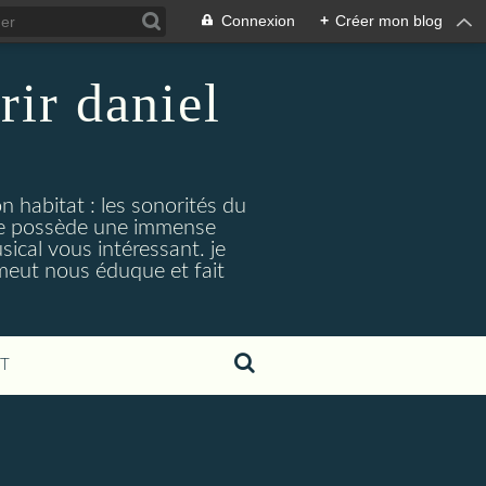
Connexion
+
Créer mon blog
rir daniel
n habitat : les sonorités du
. je possède une immense
cal vous intéressant. je
émeut nous éduque et fait
T