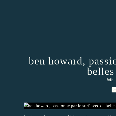
ben howard, passio
belles
folk -
3