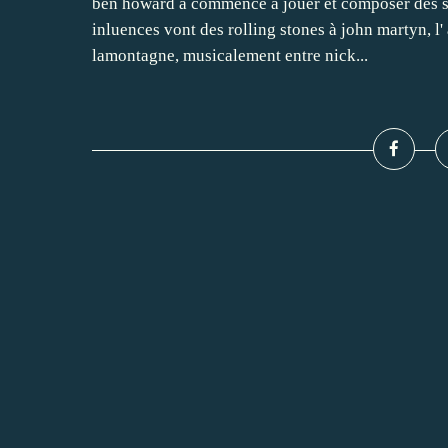
ben howard a commencé à jouer et composer dés son 
inluences vont des rolling stones à john martyn, l'
lamontagne, musicalement entre nick...