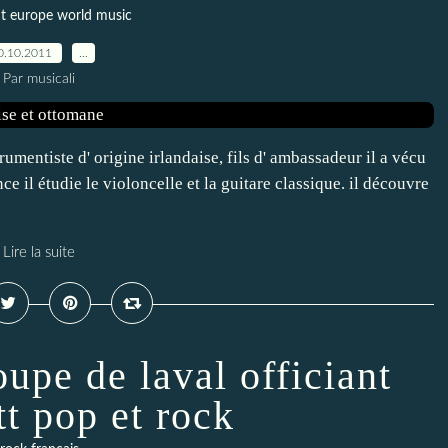
t europe world music
0.10.2011
…
Par musicali
umentiste d' origine irlandaise, fils d' ambassadeur il a vécu
ce il étudie le violoncelle et la guitare classique. il découvre
Lire la suite
upe de laval officiant
tt pop et rock