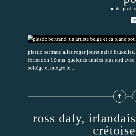
punk - post p
3
plastic bertrand alias roger jouret nait à bruxelle
formation à 9 ans, quelques années plus tard avec de
solfège et intégre le...
ross daly, irlandai
crétois