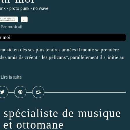
unk - proto punk - no wave
0.10.2011
…
Par musicali
s, musicien dés ses plus tendres années il monte sa première
s amis ils créent " les pélicans", parallèlement il s' initie au
Lire la suite
s spécialiste de musique
e et ottomane