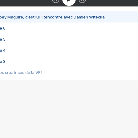
bey Maguire, c'est lui ! Rencontre avec Damien Witecka
e 6
e 5
e 4
e 3
s créatrices de la VF !
e 2
e 1
e Mektoub My Love arrive enfin ! Rencontre avec Shaïn Boumedine et Sal
i : après Toni en famille
elle réalise le bouleversant Dites lui que je l'aime