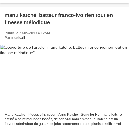
musical en passant...
manu katché, batteur franco-ivoirien tout en
finesse mélodique
Publié le 23/05/2013 à 17:44
Par
musicali
Manu Katché - Pieces of Emotion Manu Katché - Song for Her manu katché
est né a saint-maur des fossés, de son vrai nom emmanuel katché est un
fervent admirateur du guitariste john abercrombie et du pianiste keith jarrett,
percussionniste bien connu de...