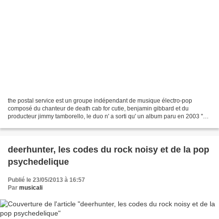
the postal service est un groupe indépendant de musique électro-pop
composé du chanteur de death cab for cutie, benjamin gibbard et du
producteur jimmy tamborello, le duo n' a sorti qu' un album paru en 2003 ''
give up''. leur disque unique a ce jour...
deerhunter, les codes du rock noisy et de la pop
psychedelique
Publié le 23/05/2013 à 16:57
Par
musicali