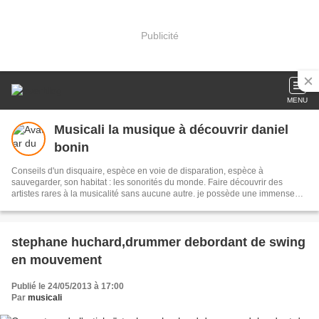
Publicité
MENU
Musicali la musique à découvrir daniel
bonin
Conseils d'un disquaire, espèce en voie de disparation, espèce à
sauvegarder, son habitat : les sonorités du monde. Faire découvrir des
artistes rares à la musicalité sans aucune autre. je possède une immense
discothèque, n'hésitez pas à me demander pour tel disque ou mouvement
musical vous intéressant. je compose aussi des poésies, avis aux amateurs
et vive la musique, elle nous émeut nous éduque et fait partager
WebJardinière : Isa Langella
stephane huchard,drummer debordant de swing
en mouvement
Publié le 24/05/2013 à 17:00
Par
musicali